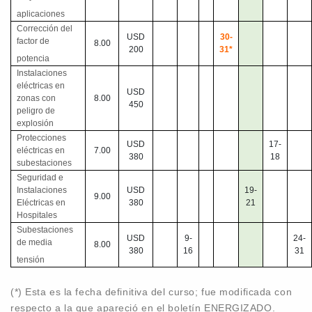
aplicaciones
Corrección del
USD
30-
factor de
8.00
200
31*
potencia
Instalaciones
eléctricas en
USD
zonas con
8.00
450
peligro de
explosión
Protecciones
USD
17-
eléctricas en
7.00
380
18
subestaciones
Seguridad e
Instalaciones
USD
19-
9.00
Eléctricas en
380
21
Hospitales
Subestaciones
USD
9-
24-
de media
8.00
380
16
31
tensión
(*) Esta es la fecha definitiva del curso; fue modificada con
respecto a la que apareció en el boletín ENERGIZADO.