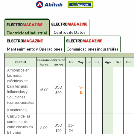
Centros de Datos
Electricidad industrial
Mantenimiento y Operaciones
Comunicaciones industriales
Duración
Inversión
CURSO
Abr
May
Jun
Jul
Ago
Set
Oct
horas
(sin IVA)
Armónicos en
las redes
eléctricas de
baja tensión:
USD
5-
16.00
Influencias y
390
8
Soluciones
(convencionales
y modernas)
Cálculo de las
corrientes de
USD
23-
corto circuito en
8.00
190
24
BT y sus